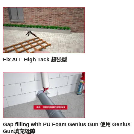
Fix ALL High Tack 超强型
Gap filling with PU Foam Genius Gun 使用 Genius
Gun填充缝隙