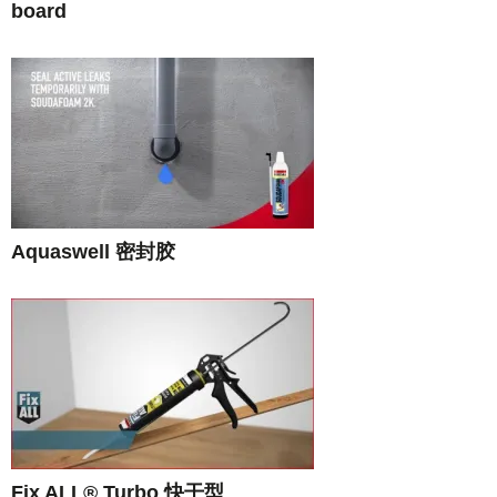
board
Aquaswell 密封胶
Fix ALL® Turbo 快干型