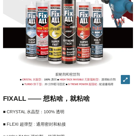
View
imag
in
FIXALL —— 想粘啥，就粘啥
detail
■ CRYSTAL 水晶型：100% 透明
■ FLEXI 超弹型 : 通用密封和粘接