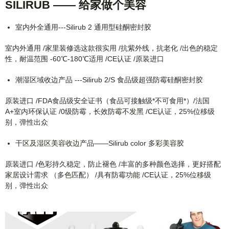
SILIRUB —— 给家做个美容
detail
室内外全通用---Silirub 2 通用型硅酮密封胶
室内外通用 /家里装修选这款很实用 /抗紫外线，抗老化 /出色的稳定
性，耐温范围 -60℃-180℃适用 /CE认证 /原装进口
潮湿区域收边产品 ---Silirub 2/S 食品级超强防霉硅酮密封胶
原装进口 /FDA食品级安全证书（食品可接触级*不可食用*）/法国
A+室内环保认证 /0级防霉，长效防霉不发黑 /CE认证，25%位移级
别，弹性出众
干区及湿区美容收边产品——Silirub color 多彩美容胶
原装进口 /色彩持久稳定，防止褪色 /丰富的多种颜色选择，更好搭配
家居设计需求 （多色匹配） /具有防霉功能 /CE认证，25%位移级
别，弹性出众