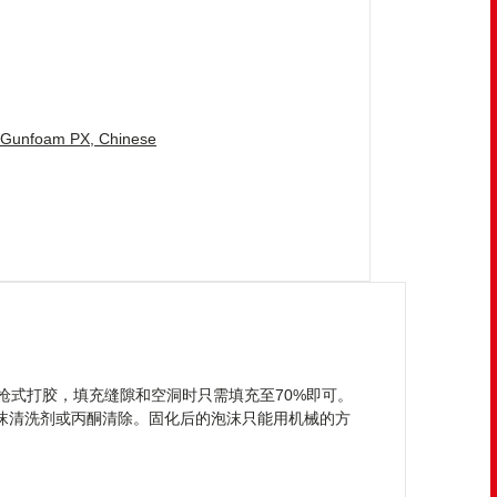
l Gunfoam PX, Chinese
枪式打胶，填充缝隙和空洞时只需填充至70%即可。
沫清洗剂或丙酮清除。固化后的泡沫只能用机械的方