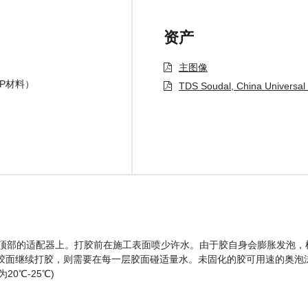
资产
主图像
P材料）
TDS Soudal, China Universa
子顶部的适配器上。打胶前在施工表面喷少许水。由于胶自身会膨胀发泡，
胶面继续打胶，则需要在每一层胶面碰适量水。未固化的胶可用速的奥泡
0℃-25℃)