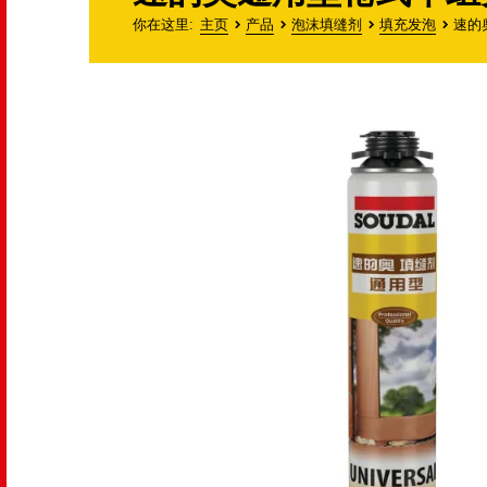
你在这里
主页
产品
泡沫填缝剂
填充发泡
速的