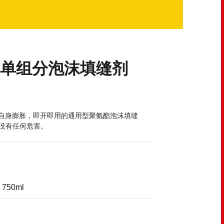
单组分泡沫填缝剂
自身膨胀，即开即用的通用型聚氨酯泡沫填缝
层没有任何危害。
50ml