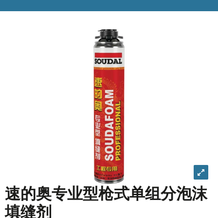
View
imag
速的奥专业型枪式单组分泡沫
in
填缝剂
detail