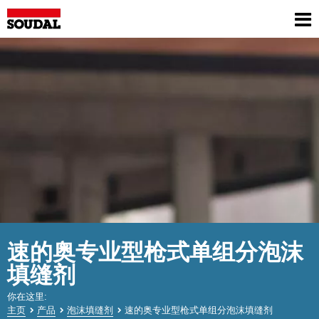
Skip
to
Sh
main
me
content
速的奥专业型枪式单组分泡沫
填缝剂
你在这里
主页
产品
泡沫填缝剂
速的奥专业型枪式单组分泡沫填缝剂