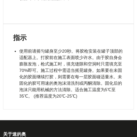
指示
使用前请摇匀罐身至少20秒。将胶枪安装在罐子顶部的
适配器上。打胶前在施工表面喷少许水。由于胶自身会
膨胀发泡，枪式施工时，填充缝隙和空洞时只需填充至
70%即可。施工过程中需适当摇晃罐身。如果要在未固
化的胶面继续打胶，则需要在每一层胶面碰适量水。未
固化的胶可用速的奥泡沫清洗剂或丙酮清除。固化后的
泡沫只能用机械的方法清除。适合施工温度为5℃至
35℃。 (推荐温度为20℃-25℃)
关于速的奥